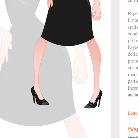
curio
Ripo
Il no
stati
cond
proba
bayes
delle
prob
costa
incor
parti
incer
anche
Lasc
Wan
inseri