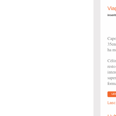
Via
inseri
Capo
35enn
ha me
Célin
resto
inter
saper
forma
LE
Lasc