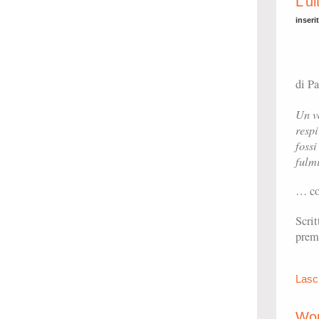
L’u
inseri
di P
Un ve
respi
fossi
fulmi
… co
Scrit
prem
Lasc
Won