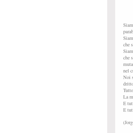
Siam
parab
Siam
che s
Siam
che s
muta
nel c
Noi s
dritt
Tutto
La m
E tut
E tut
(Jor