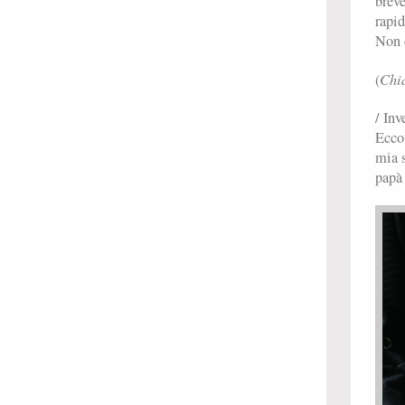
breve
rapid
Non c
Chi
(
/ Inv
Eccot
mia s
papà 