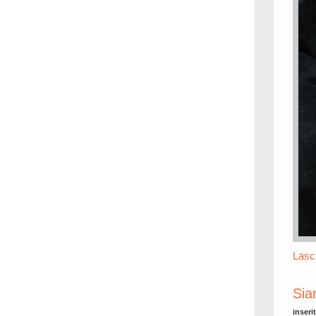
Lasc
Sia
inseri