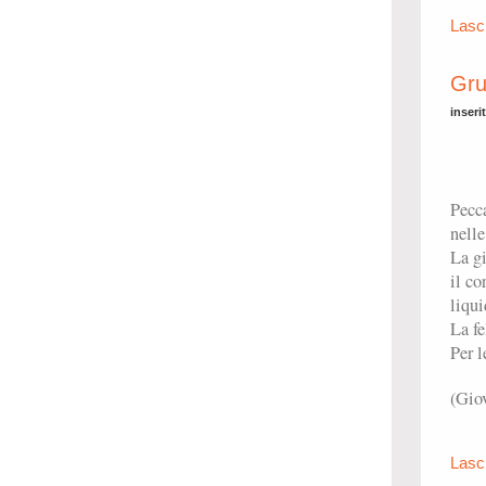
Lasc
Gru
inseri
Pecca
nelle
La gi
il co
liqui
La fe
Per l
(Gio
Lasc