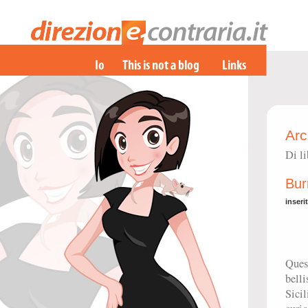
Arc
Di li
Bur
inseri
Ques
bell
Sicil