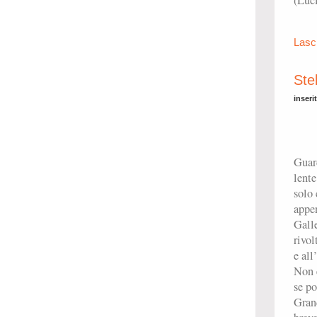
(Luc
Lasc
Stel
inseri
Guard
lente
solo
appen
Galle
rivol
e all
Non 
se po
Grand