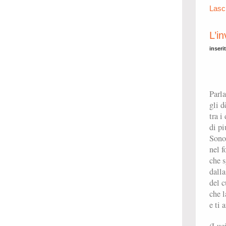
Lasc
L’in
inseri
Parla
gli d
tra i
di pi
Sono 
nel f
che 
dalla
del c
che l
e ti 