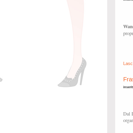
Wand
propr
Lasc
Fra
inseri
Dal D
organ