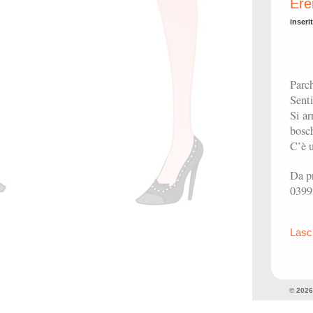
Ere
inseri
Parc
Senti
Si a
bosch
C’è u
Da pr
0399
Lasc
© 202