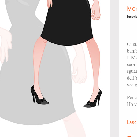
Mon
inseri
Ci si
bamb
Il M
suoi 
sgua
dell’
scorg
Per 
Ho vi
Lasc