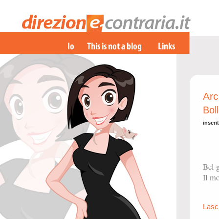
Arc
Bol
inseri
Bel g
Il m
Lasc