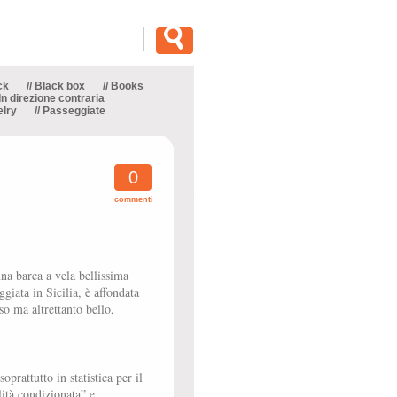
ck
// Black box
// Books
 In direzione contraria
elry
// Passeggiate
0
commenti
na barca a vela bellissima
iata in Sicilia, è affondata
o ma altrettanto bello,
prattutto in statistica per il
ità condizionata” e