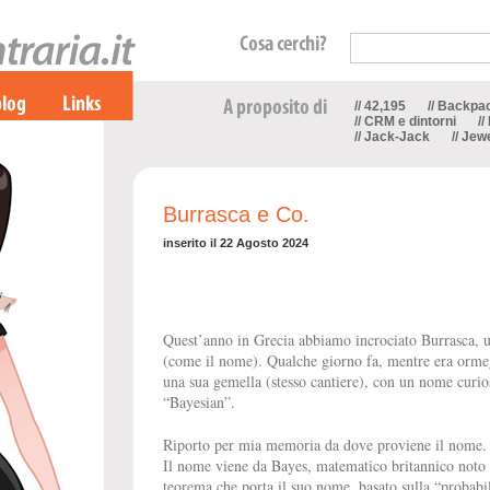
// 42,195
// Backpa
// CRM e dintorni
//
// Jack-Jack
// Jew
Burrasca e Co.
inserito il 22 Agosto 2024
Quest’anno in Grecia abbiamo incrociato Burrasca, u
(come il nome). Qualche giorno fa, mentre era ormegg
una sua gemella (stesso cantiere), con un nome curios
“Bayesian”.
Riporto per mia memoria da dove proviene il nome.
Il nome viene da Bayes, matematico britannico noto so
teorema che porta il suo nome, basato sulla “probabil