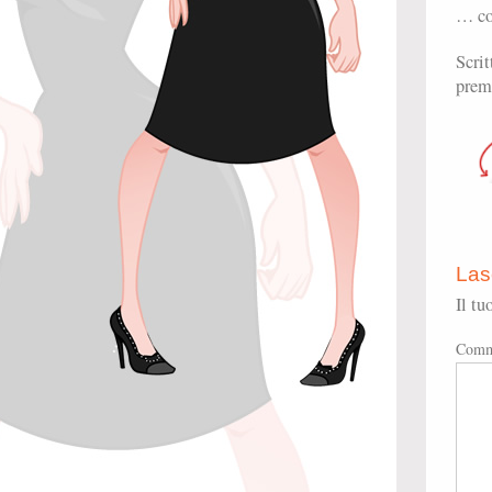
… co
Scrit
prem
Las
Il tu
Comm