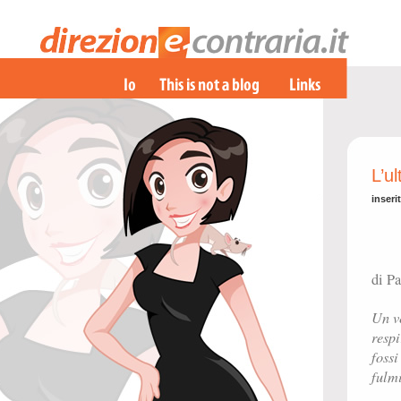
L’u
inseri
di P
Un ve
respi
fossi
fulmi