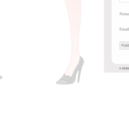
Nom
Emai
© 202