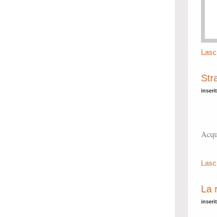
Lasc
Stra
inseri
Acque
Lasc
La 
inseri