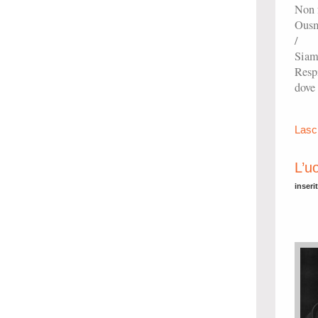
Non f
Ous
/
Siamo
Respi
dove 
Lasc
L’u
inseri