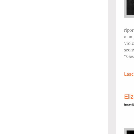
ripor
a un 
viole
sconv
“Gesù
Lasc
Eli
inseri