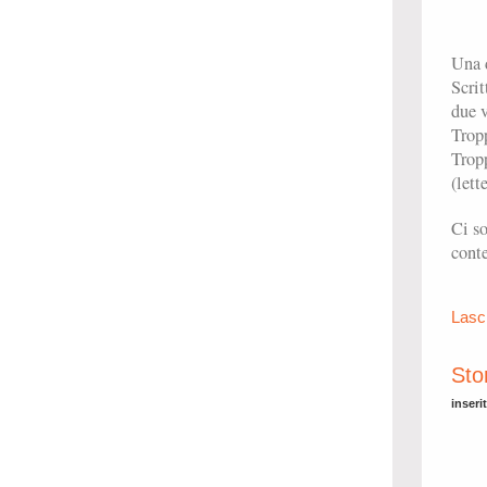
Una 
Scrit
due v
Trop
Tropp
(lett
Ci so
conte
Lasc
Sto
inseri