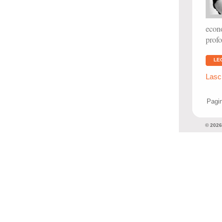
econ
profo
LE
Lasc
Pagin
© 202