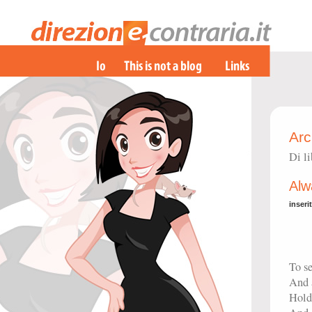
Arc
Di li
Alw
inseri
To se
And a
Hold 