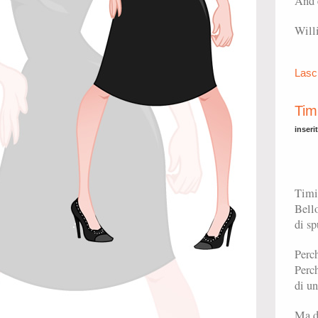
And e
Will
Lasc
Tim
inseri
Timi
Bello
di sp
Perch
Perch
di un
Ma d