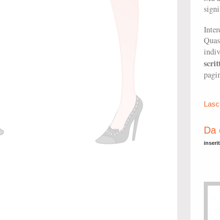
signi
Inter
Quasi
indiv
scri
pagin
Lasc
Da 
inseri