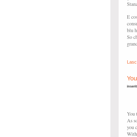
Stan
E cos
consu
blu h
So ch
gran
Lasc
You
inseri
You t
As s
you c
With