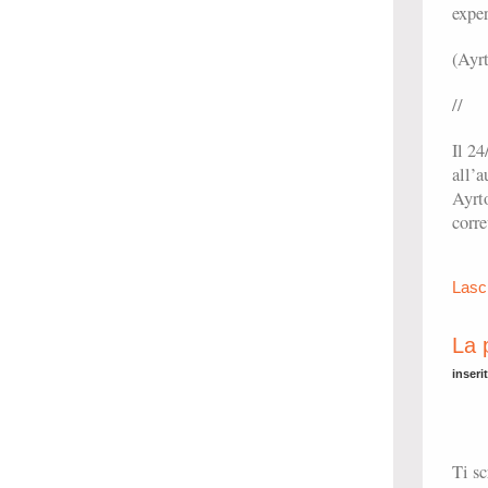
exper
(Ayr
//
Il 24
all’
Ayrto
corre
Lasc
La 
inseri
Ti sc