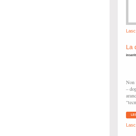
Lasc
La 
inseri
Non t
– dop
aranc
“tecn
LE
Lasc