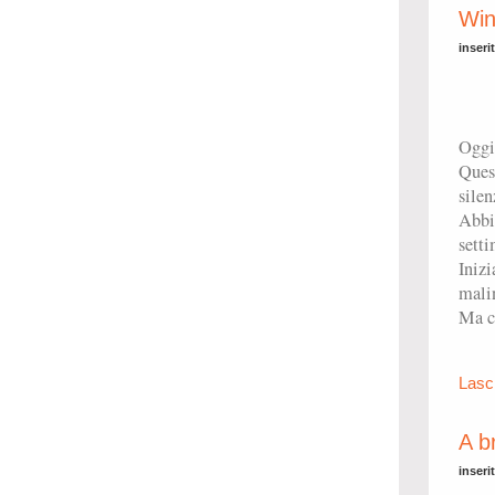
Win
inseri
Oggi
Quest
silen
Abbia
setti
Inizi
malin
Ma c
Lasc
A br
inseri