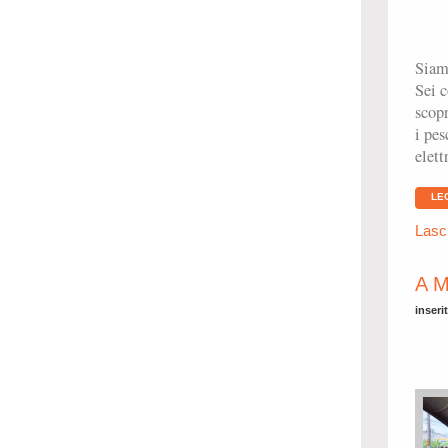
Siamo
Sei c
scopr
i pes
elett
LE
Lasc
A M
inseri