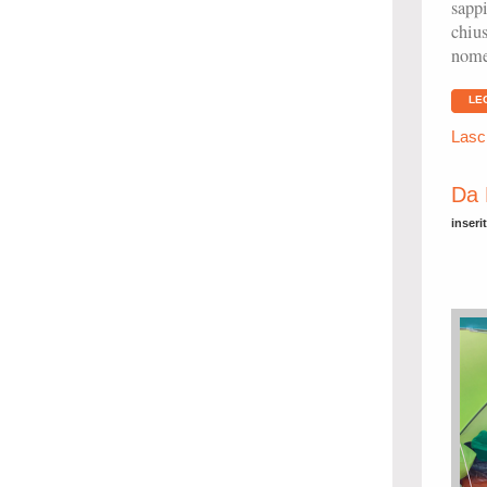
sappi
chius
nome,
LE
Lasc
Da 
inseri