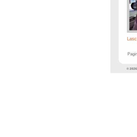
Lasc
Pagin
© 202