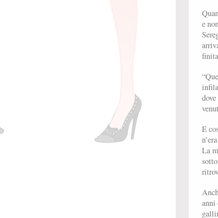
Quand
e non
Sereg
arriv
finit
“Ques
infil
dove 
venut
E cos
n’era
La ma
sotto
ritro
Anche
anni 
galli