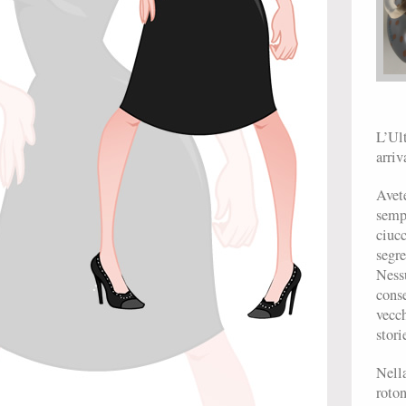
L’Ul
arriv
Avet
sempl
ciucc
segre
Nessu
conse
vecch
stori
Nella
roto