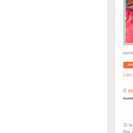
memor
LE
Lasc
Il 
inseri
Ti ho
Hai g