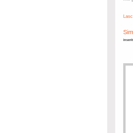
Lasc
Si
inseri