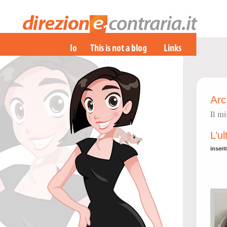
Arc
Il m
L’u
inseri