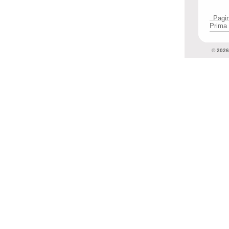
Pagin
Prima
© 202