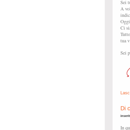
Sei t
A vol
indic
Oggi
Ci si
Tutto
tua v
Sei p
Lasc
Di 
inseri
In qu