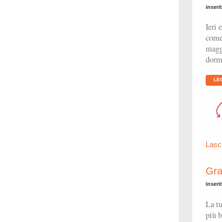
inseri
Ieri 
come 
maggi
dorm
LE
Lasc
Gra
inseri
La t
più b