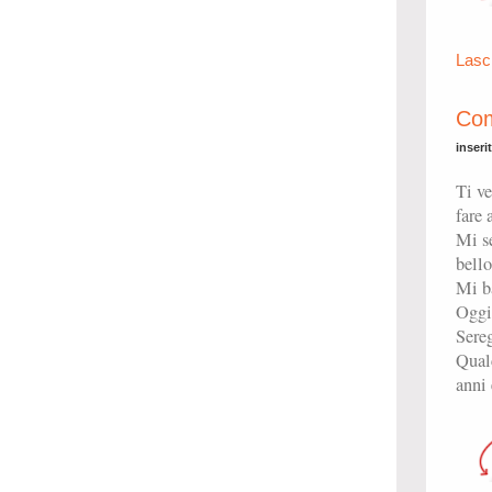
Lasc
Com
inseri
Ti ve
fare 
Mi se
bello
Mi ba
Oggi 
Sereg
Qual
anni 