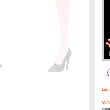
Lasc
Wor
inseri