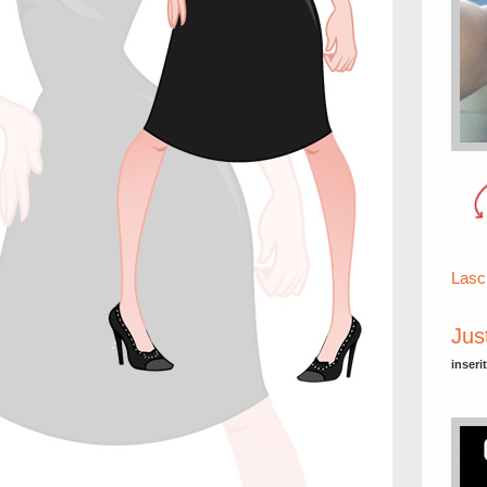
Lasc
Jus
inseri