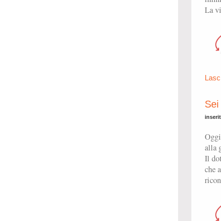
La vi
Lasc
Sei
inseri
Oggi 
alla
Il do
che a
ricon