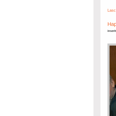
Lasc
Hap
inseri