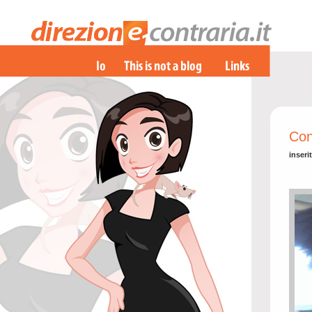
Con
inseri