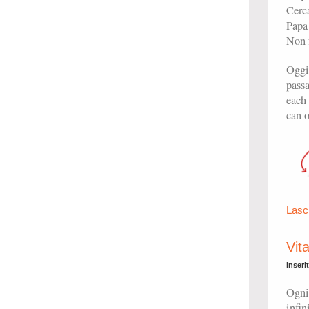
Cerc
Papa 
Non f
Oggi
passa
each 
can o
Lasc
Vit
inseri
Ogni
infi