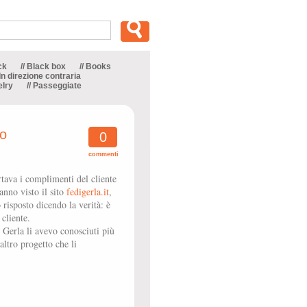
ck
// Black box
// Books
 In direzione contraria
elry
// Passeggiate
to
0
commenti
tava i complimenti del cliente
hanno visto il sito
fedigerla.it
,
risposto dicendo la verità: è
 cliente.
o Gerla li avevo conosciuti più
altro progetto che li