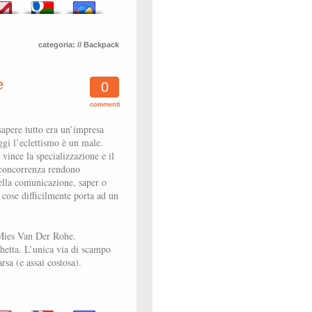
categoria:
// Backpack
e
0
commenti
sapere tutto era un’impresa
ggi l’eclettismo è un male.
vince la specializzazione e il
 concorrenza rendono
nella comunicazione, saper o
e cose difficilmente porta ad un
 Mies Van Der Rohe.
ichetta. L’unica via di scampo
rsa (e assai costosa).