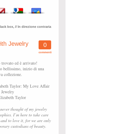
Black box
,
// In direzione contraria
ith Jewelry
0
commenti
 trovato ed è arrivato!
o bellissimo, inizio di una
a collezione.
abeth Taylor: My Love Affair
 Jewelry
lizabeth Taylor
 never thought of my jewelry
rophies. I’m here to take care
t and to love it, for we are only
orary custodians of beauty.