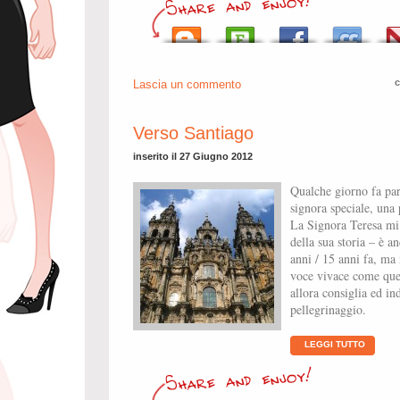
c
Lascia un commento
Verso Santiago
inserito il 27 Giugno 2012
Qualche giorno fa par
signora speciale, una 
La Signora Teresa mi
della sua storia – è 
anni / 15 anni fa, ma 
voce vivace come quel
allora consiglia ed ind
pellegrinaggio.
LEGGI TUTTO