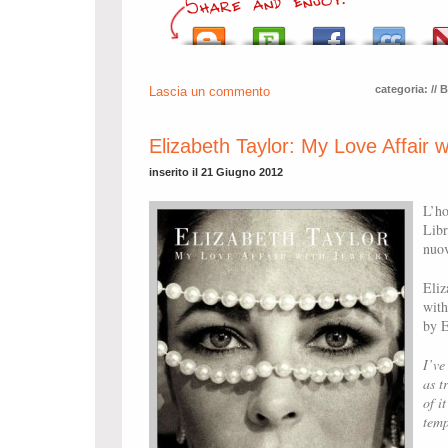
categoria:
// 
Lascia un commento
Elizabeth Taylor: My Love Affair w
inserito il 21 Giugno 2012
L’ho
Libr
nuov
Eliz
with
by E
I’ve
as t
of i
temp