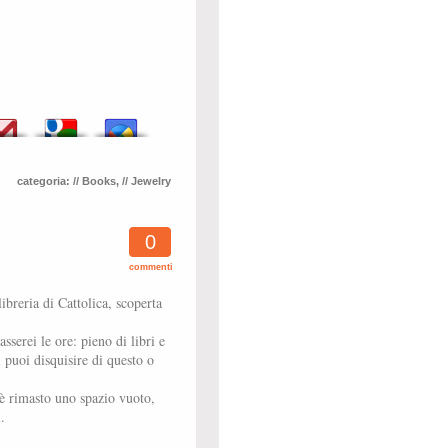
categoria:
// Books
,
// Jewelry
0
commenti
breria di Cattolica, scoperta
sserei le ore: pieno di libri e
 puoi disquisire di questo o
è rimasto uno spazio vuoto,
.