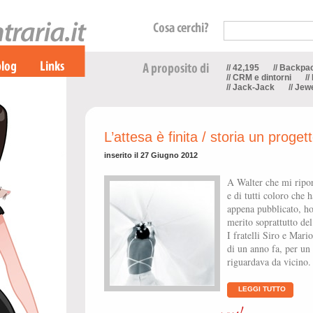
// 42,195
// Backpa
// CRM e dintorni
//
// Jack-Jack
// Jew
L’attesa è finita / storia un proget
inserito il 27 Giugno 2012
A Walter che mi ripor
e di tutti coloro che 
appena pubblicato, ho 
merito soprattutto del
I fratelli Siro e Mari
di un anno fa, per un 
riguardava da vicino.
LEGGI TUTTO