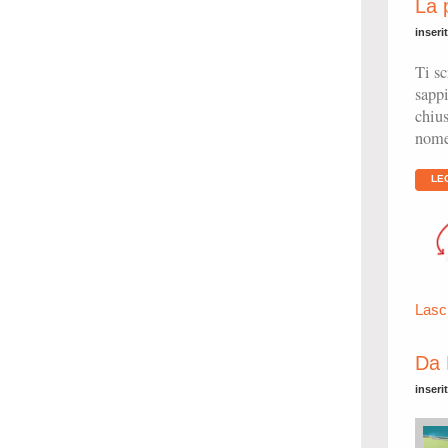
La 
inseri
Ti sc
sappi
chius
nome,
LE
Lasc
Da 
inseri