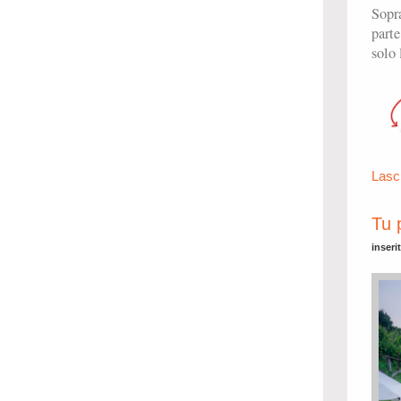
Sopra
part
solo 
Lasc
Tu p
inseri