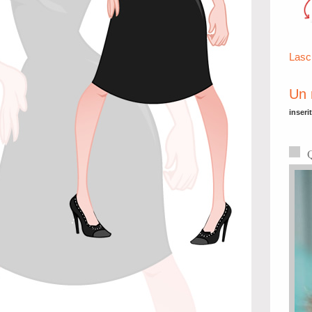
Lasc
Un 
inseri
Q