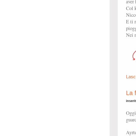
aver 
Col k
Nicco
E ti 
piogg
Nei m
Lasc
La 
inseri
Oggi 
guard
Ayrto