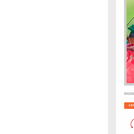
memor
LE