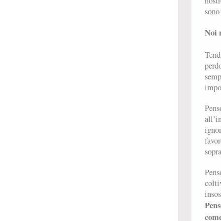
nostr
sono 
Noi 
Tendi
perdo
sempr
impot
Penso
all’i
ignor
favor
sopra
Penso
colti
insos
Penso
come