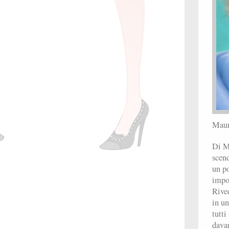
Maur
Di Ma
scend
un po
impon
Rived
in un
tutt
dava