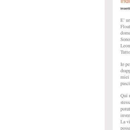
Indi
inseri
E’ un
Float
dome
Sono 
Leoni
Tutto
Io pe
drapp
miei 
pasci
Qui 
stess
potut
inven
La vi
possa