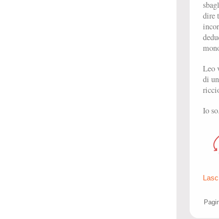
sbagl
dire 
incor
deduc
monop
Leo v
di un
ricci
Io so
Lasc
Pagin