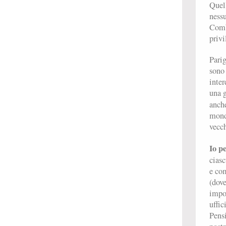
Quell
nessu
Comba
privi
Pari
sono 
inter
una g
anche
mondo
vecch
Io p
ciasc
e com
(dove
impor
uffic
Pensi