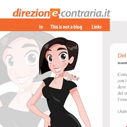
Del
inseri
Come 
con l
deve 
del t
l’ess
(Ant