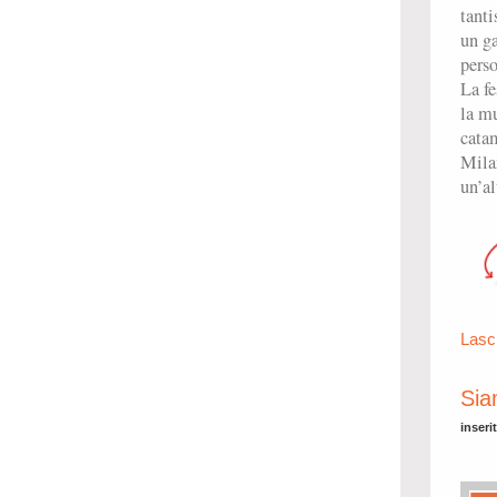
tanti
un ga
perso
La fe
la mu
catam
Mila
un’al
Lasc
Sia
inseri