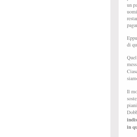
un pa
uomin
resta
pagar
Eppur
di qu
Quell
messa
Cias
siam
Il m
soste
piani
Dobbi
indi
in q