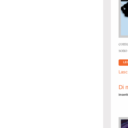
comu
sono 
LE
Lasc
Di 
inseri