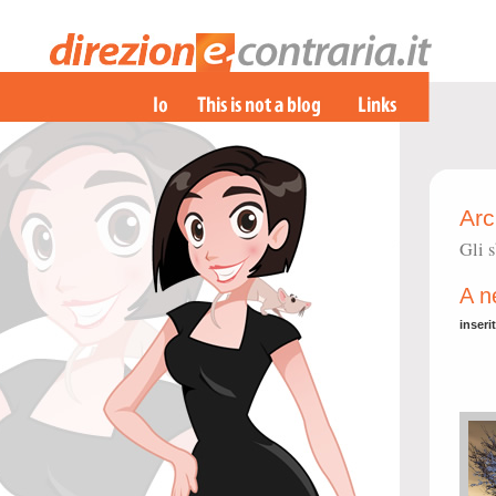
Arc
Gli s
A n
inseri