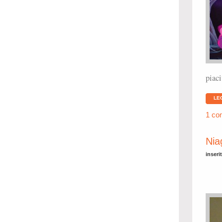
piac
LE
1 co
Nia
inseri