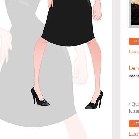
LE
Lasc
Le 
inseri
/ Que
lettu
LE
Lasc