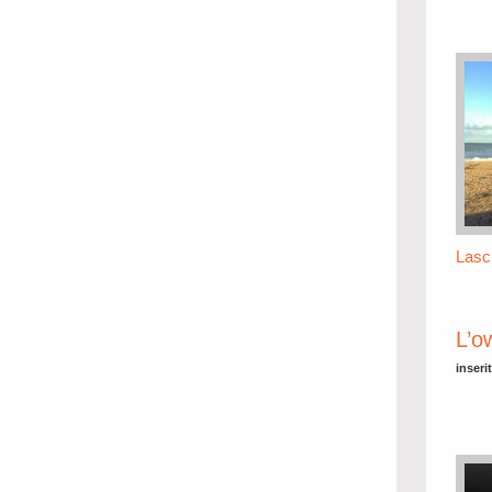
Lasc
L’o
inseri