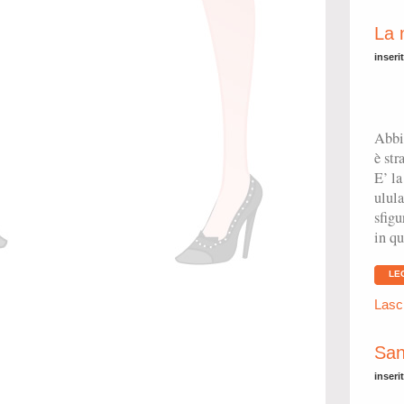
La 
inseri
Abbi
è str
E’ la
ulula
sfigu
in qu
LE
Lasc
San
inseri