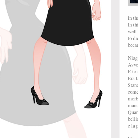
in th
In th
well 
to di
beca
Niag
Avvol
E io 
Era l
Stano
come 
morb
mano
Quand
belli
e la 