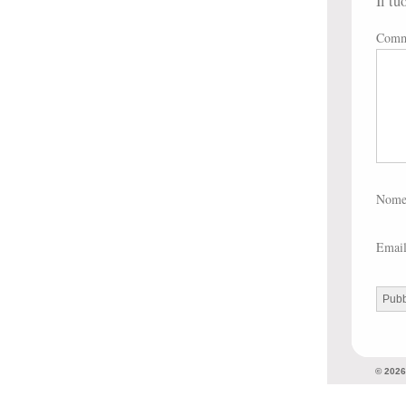
Il tu
Comm
Nom
Emai
© 202