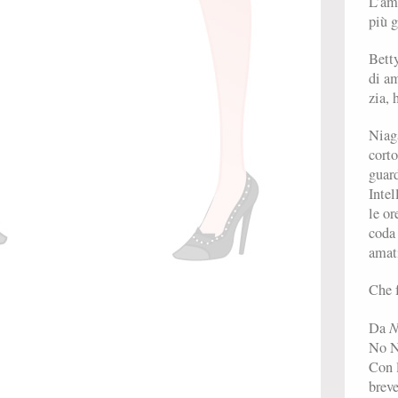
L’amo
più 
Betty
di am
zia,
Niaga
corto
guard
Intel
le or
coda 
amat
Che 
N
Da
No Na
Con l
breve