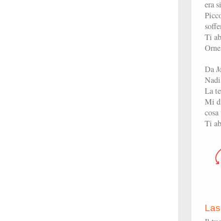
era 
Picco
soff
Ti ab
Orne
M
Da
Nadia
La te
Mi di
cosa 
Ti ab
Las