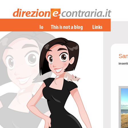
San
inseri