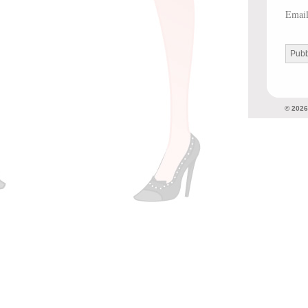
Emai
© 202