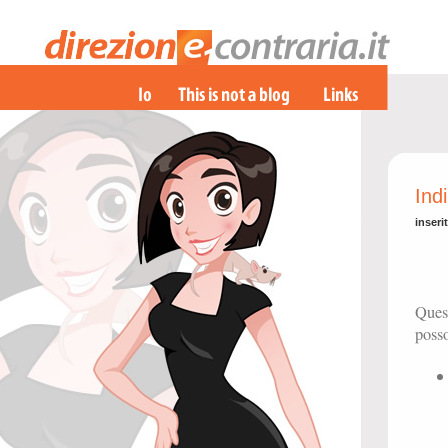
Indi
inseri
Quest
posso