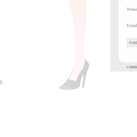
Nom
Emai
© 202