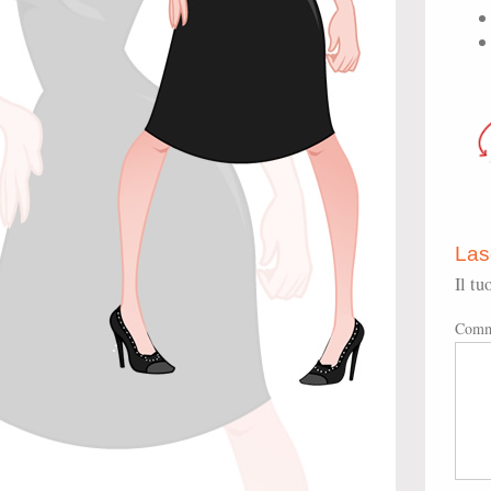
Las
Il tu
Comm