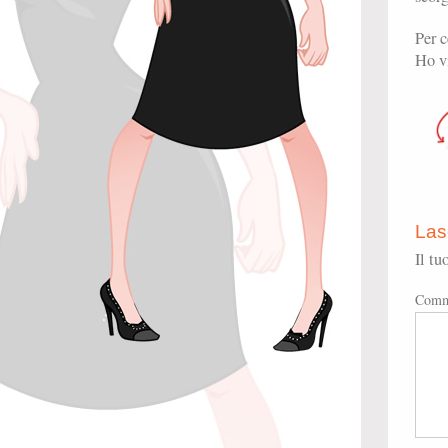
Per 
Ho vi
Las
Il tu
Comm