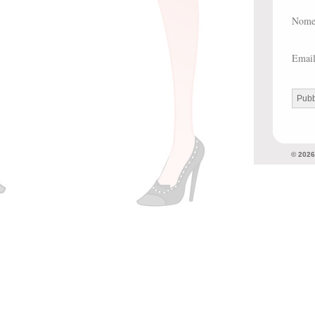
Nom
Emai
© 202