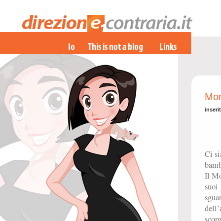
Mon
inseri
Ci si
bamb
Il M
suoi 
sgua
dell’
scorg