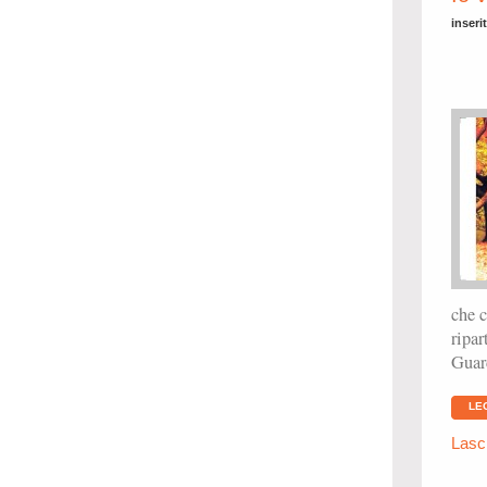
inseri
che c
ripar
Guard
LE
Lasc