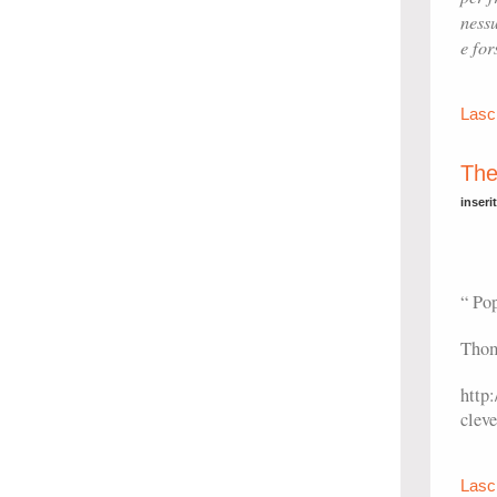
ness
e for
Lasc
The
inseri
“ Pop
Thom
http
cleve
Lasc