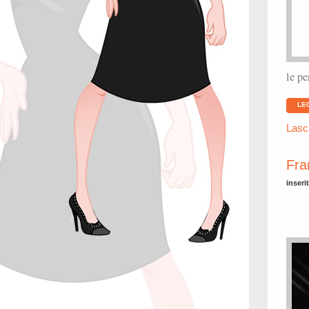
le pe
LE
Lasc
Fra
inseri