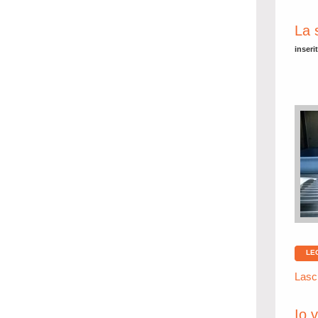
La 
inseri
LE
Lasc
Io 