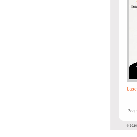
Lasc
Pagin
© 202