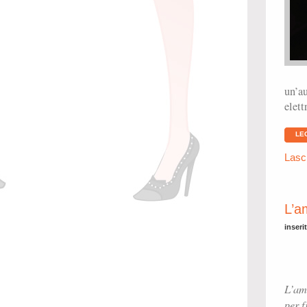
un’au
elett
LE
Lasc
L’a
inseri
L’am
per f