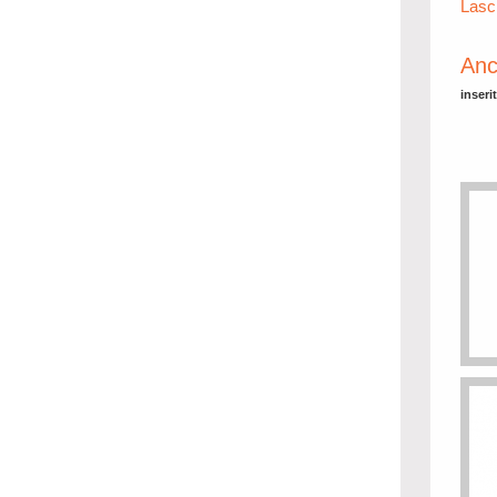
Lasc
Anc
inseri