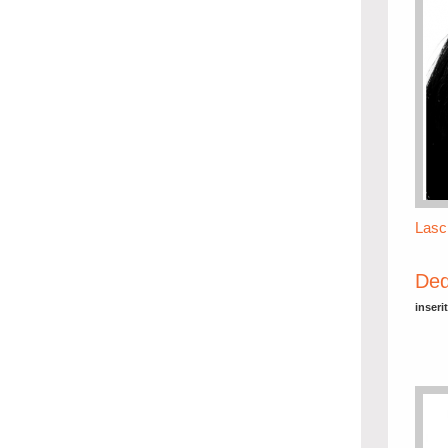
Lasc
Ded
inseri