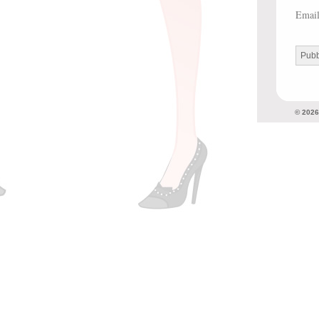
Emai
© 202