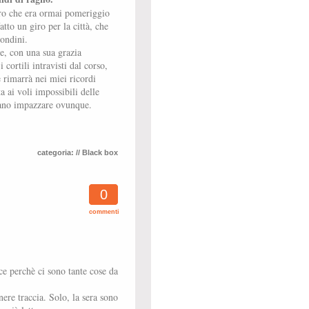
aro che era ormai pomeriggio
atto un giro per la città, che
rondini.
e, con una sua grazia
i cortili intravisti dal corso,
 rimarrà nei miei ricordi
a ai voli impossibili delle
ano impazzare ovunque.
categoria:
// Black box
0
commenti
ce perchè ci sono tante cose da
ere traccia. Solo, la sera sono