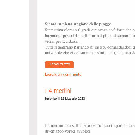
Siamo in piena stagione delle piogge.
Stamattina c’erano 6 gradi e pioveva così forte che p
bagnato; i poveri 4 merlini ormai piumati stanno lì tut
vicini per scaldarsi.
Tutti si aggirano parlando di meteo, domandandosi q
universale che ci consuma per sfinimento, in attesa de
LEGGI TUTTO
Lascia un commento
I 4 merlini
inserito il 22 Maggio 2013
I 4 merlini nati sull’albero dell’ufficio (a portata di
diventando voraci avvoltoi.