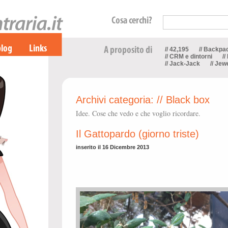
// 42,195
// Backpa
// CRM e dintorni
//
// Jack-Jack
// Jew
Archivi categoria:
// Black box
Idee. Cose che vedo e che voglio ricordare.
Il Gattopardo (giorno triste)
inserito il 16 Dicembre 2013