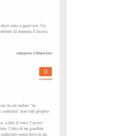
à dove sono a quest’ora. Un
dì, mentre la mamma li faceva
categoria:
// Black box
0
commenti
casi in cui andare “in
e contraria” non vale proprio
to, a dire il vero, l’avevo
bito: l’idea di un giardino
 realizzato senza terra in un