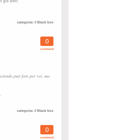
o già letto.
categoria:
// Black box
0
commenti
’azienda può fare per voi, ma
.
categoria:
// Black box
0
commenti