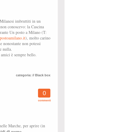
 Milanesi imbruttiti in un
 non conoscevo: la Cascina
orante Un posto a Milano (T:
ostoamilano.it
), molto carino
 e nonostante non potessi
 nulla.
i amici è sempre bello.
categoria:
// Black box
0
commenti
nelle Marche, per aprire (in
nidi di ragno.