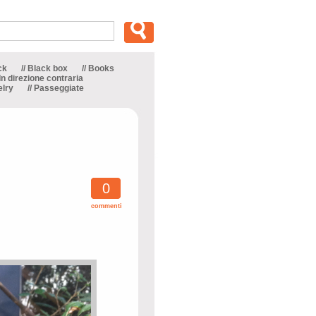
ck
// Black box
// Books
 In direzione contraria
elry
// Passeggiate
0
commenti