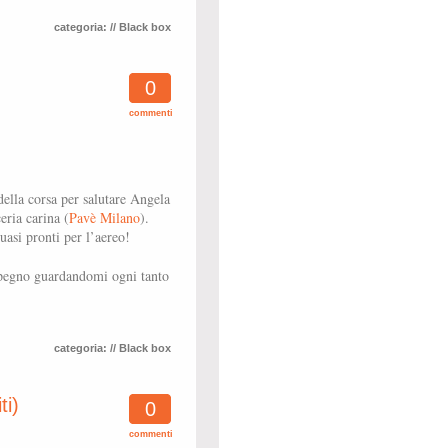
categoria:
// Black box
0
commenti
ella corsa per salutare Angela
eria carina (
Pavè Milano
).
asi pronti per l’aereo!
mpegno guardandomi ogni tanto
categoria:
// Black box
ti)
0
commenti