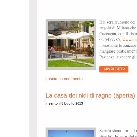
Ieri sera riunione dei
angolo di Milano che
Cuccagna, con il rist
02.5457785,
www.unp
nonostante le zanzare
mangiare praticamente
Pazienza: rivedere gl
LEGGI TUTTO
Lascia un commento
La casa dei nidi di ragno (aperta)
inserito il 8 Luglio 2013
Sabato siamo tornati 
la casa dei 
ritardo),