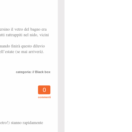
ersino il vetro del bagno era
ti rattrappiti nel nido, vicini
uando finirà questo diluvio
ll’estate (se mai arriverà).
categoria:
// Black box
0
commenti
 vetro!) stanno rapidamente