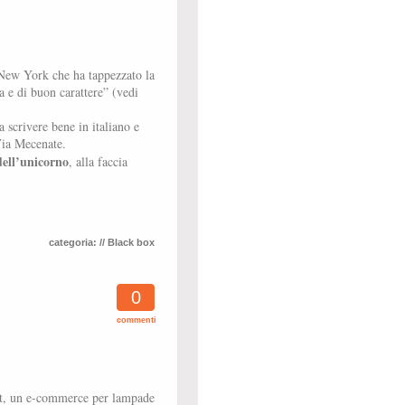
i New York che ha tappezzato la
 e di buon carattere” (vedi
 scrivere bene in italiano e
 Via Mecenate.
dell’unicorno
, alla faccia
categoria:
// Black box
0
commenti
ht, un e-commerce per lampade