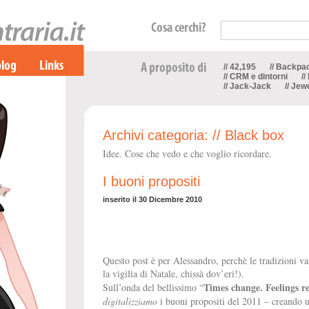
// 42,195
// Backpa
// CRM e dintorni
//
// Jack-Jack
// Jew
Archivi categoria:
// Black box
Idee. Cose che vedo e che voglio ricordare.
I buoni propositi
inserito il 30 Dicembre 2010
Questo post è per Alessandro, perchè le tradizioni va
la vigilia di Natale, chissà dov’eri!).
Times change. Feelings r
Sull’onda del bellissimo “
digitalizziamo
i buoni propositi del 2011 – creando u