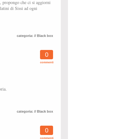
o, propongo che ci si aggiorni
olatini di Sissi ad ogni
categoria:
// Black box
0
commenti
ria.
categoria:
// Black box
0
commenti