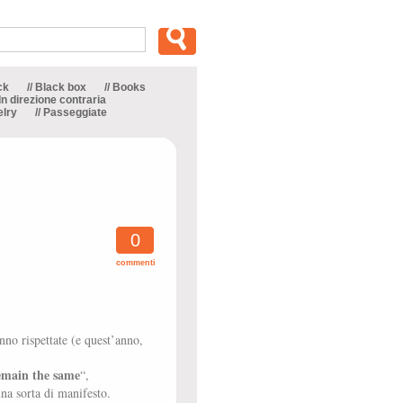
ck
// Black box
// Books
 In direzione contraria
elry
// Passeggiate
0
commenti
nno rispettate (e quest’anno,
emain the same
“,
na sorta di manifesto.