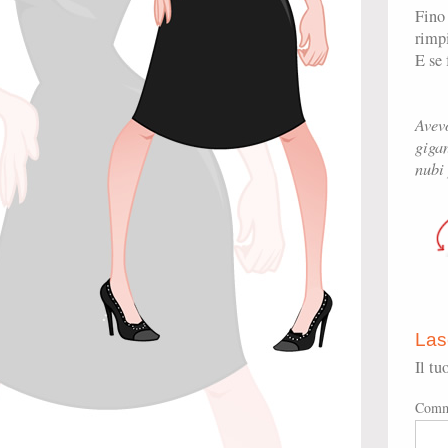
Fino
rimpi
E se 
Avevo
gigan
nubi
Las
Il tu
Comm