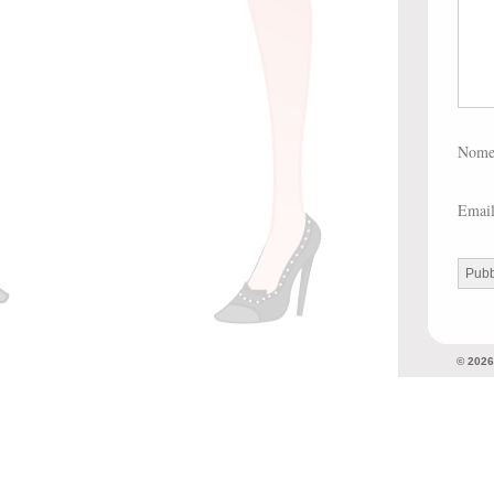
Nom
Emai
© 202