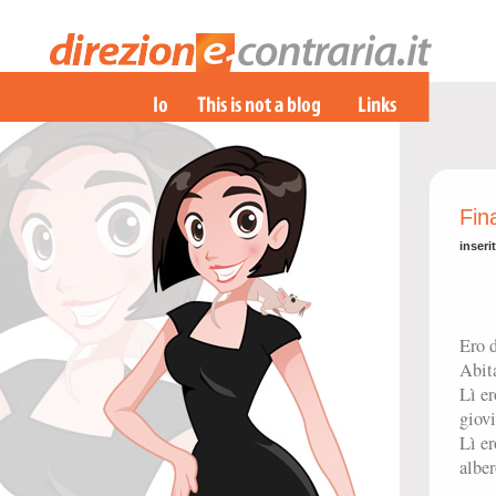
Fin
inseri
Ero d
Abit
Lì er
giovi
Lì er
alber