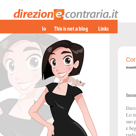
Cors
inseri
Imma
David
Lo in
suo p
e beg
tagli