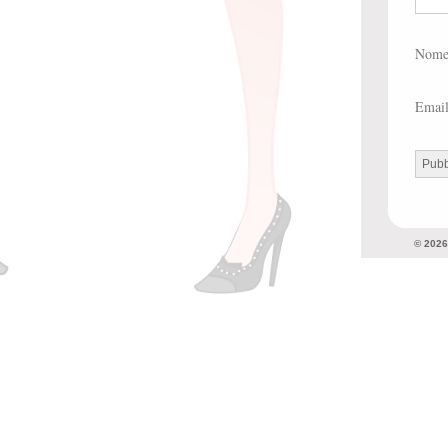
Nom
Emai
© 202