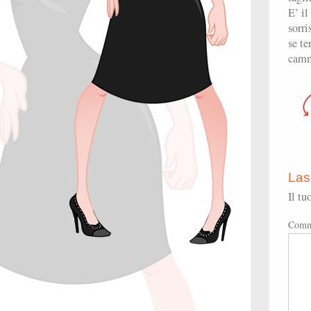
E’ il
sorri
se te
camm
Las
Il tu
Comm