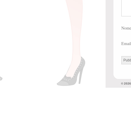
Nom
Emai
© 202