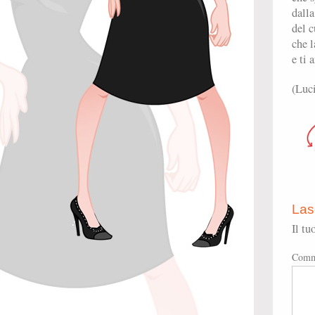
dalla
del c
che l
e ti 
(Luc
Las
Il tu
Comm