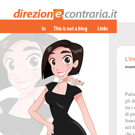
L’in
inseri
Parla
gli d
tra i
di pi
Sono 
nel f
che 