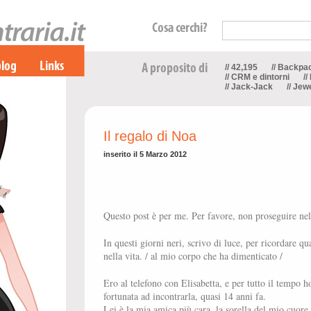
// 42,195
// Backpa
// CRM e dintorni
//
// Jack-Jack
// Jew
Il regalo di Noa
inserito il 5 Marzo 2012
Questo post è per me. Per favore, non proseguire nell
In questi giorni neri, scrivo di luce, per ricordare q
nella vita. / al mio corpo che ha dimenticato /
Ero al telefono con Elisabetta, e per tutto il tempo h
fortunata ad incontrarla, quasi 14 anni fa.
Lei è la mia amica più cara, la sorella del mio cuor