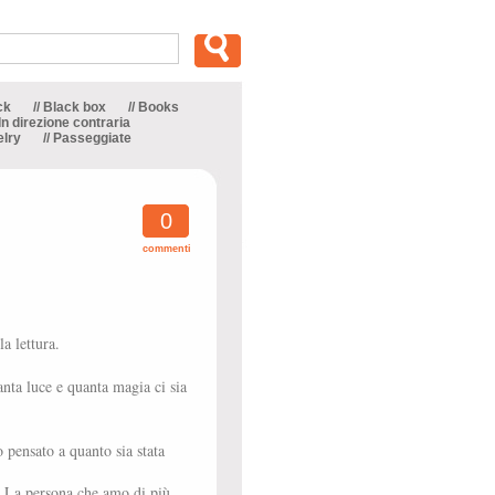
ck
// Black box
// Books
 In direzione contraria
elry
// Passeggiate
0
commenti
a lettura.
uanta luce e quanta magia ci sia
o pensato a quanto sia stata
e. La persona che amo di più,