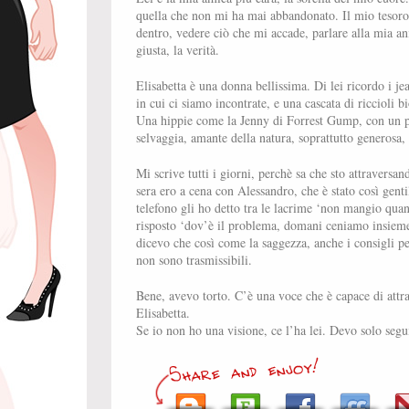
quella che non mi ha mai abbandonato. Il mio tesoro
dentro, vedere ciò che mi accade, parlare alla mia a
giusta, la verità.
Elisabetta è una donna bellissima. Di lei ricordo i je
in cui ci siamo incontrate, e una cascata di riccioli bi
Una hippie come la Jenny di Forrest Gump, con un p
selvaggia, amante della natura, soprattutto generosa,
Mi scrive tutti i giorni, perchè sa che sto attravers
sera ero a cena con Alessandro, che è stato così gen
telefono gli ho detto tra le lacrime ‘non mangio quan
risposto ‘dov’è il problema, domani ceniamo insieme
dicevo che così come la saggezza, anche i consigli pe
non sono trasmissibili.
Bene, avevo torto. C’è una voce che è capace di attra
Elisabetta.
Se io non ho una visione, ce l’ha lei. Devo solo segui