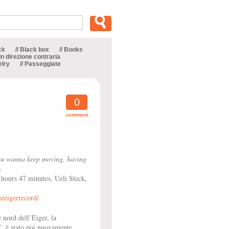
ck
// Black box
// Books
 In direzione contraria
elry
// Passeggiate
0
commenti
You wanna keep moving, having
.
 hours 47 minutes. Ueli Steck,
/eigerrecord/
e nord dell’Eiger, la
”, è stato poi nuovamente