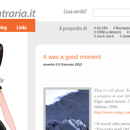
// 42,195
// Backpa
// CRM e dintorni
//
// Jack-Jack
// Jew
It was a good moment
inserito il 5 Gennaio 2012
That it’s all about. 
a progress in your life
Eiger speed record: 2
febbraio 2008.
http://www.wimp.com
/ Il record sulla paret
“Traversata degli Dei