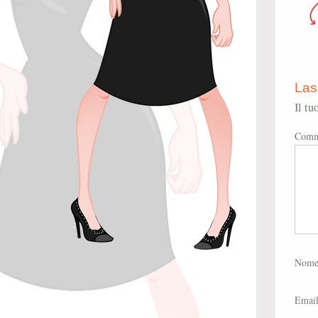
Las
Il tu
Comm
Nom
Emai