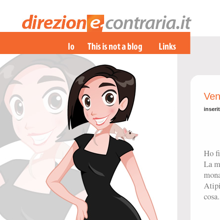
Ven
inseri
Ho f
La m
mona
Atipi
cosa.